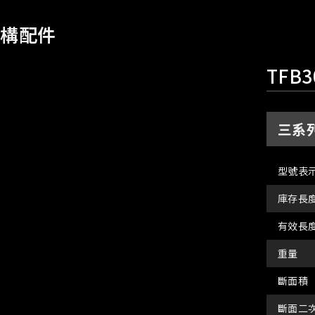
架構配件
TFB3
三系列
型號表
庫存長
有效長
重量
斷面積
斷面二