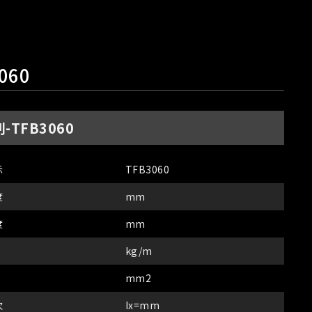
060
-TFB3060
示
TFB3060
度
mm
度
mm
kg/m
mm2
次
Ix=mm